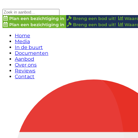
Plan een bezichtiging in
Breng een bod uit!
Waard
Plan een bezichtiging in
Breng een bod uit!
Waard
Home
Media
In de buurt
Documenten
Aanbod
Over ons
Reviews
Contact