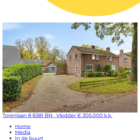
Torenlaan 8
8381 BN · Vledder
€ 305.000 k.k.
Home
Media
In de buurt